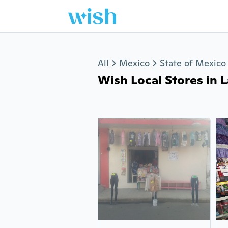
Jump to section
All
Mexico
State of Mexico
Wish Local Stores in La