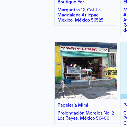
Boutique Fer
E
Margaritas 12, Col. La
M
Magdalena Atlicpac
#
Mexico, México 56525
A
R
d
Papelería Mimi
Prolongación Morelos No. 2
C
Los Reyes, México 56400
P
C