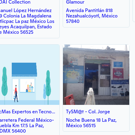
DAI Collection
Glamour
anuel López Hernández
Avenida Pantitlán 818
9 Colonia La Magdalena
Nezahualcóyotl, México
tlicpac La paz México Los
57840
eyes Acaquilpan, Estado
e México 56525
PcMas Expertos en Tecnología y Computo
TySM@t - Col. Jorge
arretera Federal México-
Noche Buena 18 La Paz,
uebla Km 17.5 La Paz,
México 56515
DMX 56400