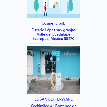
Cosmetic bob
Eucario López 145 granjas
Valle de Guadalupe
Ecatepec, México 55270
ELISAN BETTERWARE
Xochimilco 43 Ecatepec de