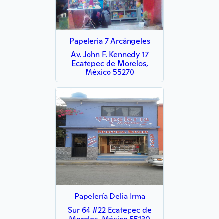
Papeleria 7 Arcángeles
Av. John F. Kennedy 17
Ecatepec de Morelos,
México 55270
Papelería Delia Irma
Sur 64 #22 Ecatepec de
Morelos, México 55130