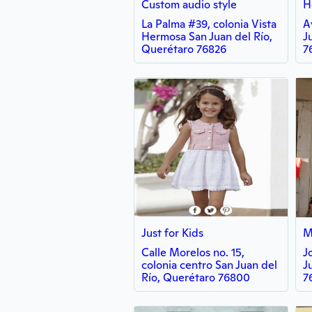
Custom audio style
H
La Palma #39, colonia Vista
A
Hermosa San Juan del Río,
J
Querétaro 76826
7
Just for Kids
Calle Morelos no. 15,
J
colonia centro San Juan del
J
Río, Querétaro 76800
7