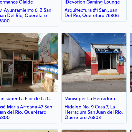
ermanos Olalde
iDevotion Gaming Lounge
v. Ayuntamiento 6-B San
Arquitectura #1 San Juan
uan Del Río, Querétaro
Del Rio, Querétaro 76806
6800
Minisuper La Flor de La Costa
Minisuper La Herradura
osé Maria Arteaga 47 San
Hidalgo No. 9 Casa 7, La
uan del Río, Querétaro
Herradura San Juan del Río,
6800
Querétaro 76803