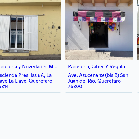
Papeleria y Novedades Mi Alegria
Papeleria, Ciber Y Regalos "Gaby"
acienda Presillas 8A, La
Ave. Azucena 19 (bis B) San
lave La Llave, Querétaro
Juan del Rio, Querétaro
6814
76800