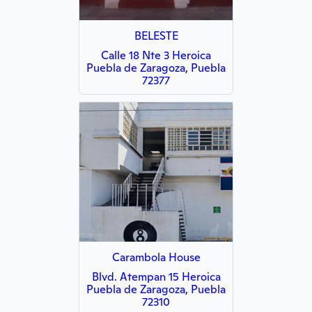
BELESTE
Calle 18 Nte 3 Heroica
Puebla de Zaragoza, Puebla
72377
Carambola House
Blvd. Atempan 15 Heroica
Puebla de Zaragoza, Puebla
72310