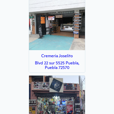
Cremeria Joselito
Blvd 22 sur 5525 Puebla,
Puebla 72570