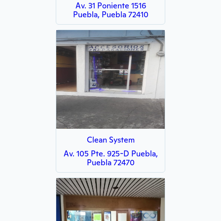
Av. 31 Poniente 1516
Puebla, Puebla 72410
Clean System
Av. 105 Pte. 925-D Puebla,
Puebla 72470