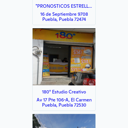
*PRONOSTICOS ESTRELLITA DE LA SUERTE*
16 de Septiembre 9708
Puebla, Puebla 72474
180° Estudio Creativo
Av 17 Pte 106-A, El Carmen
Puebla, Puebla 72530