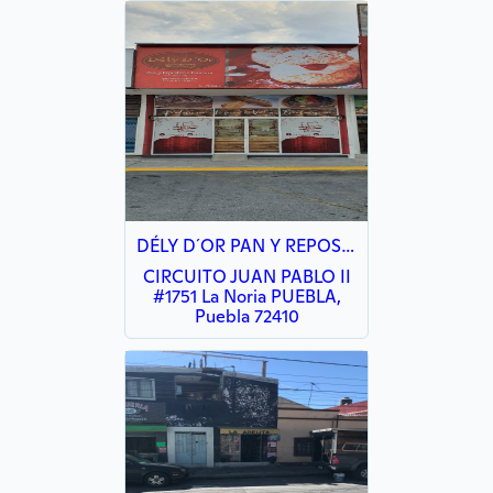
DÉLY D´OR PAN Y REPOSTERIA FRANCESA
CIRCUITO JUAN PABLO II
#1751 La Noria PUEBLA,
Puebla 72410