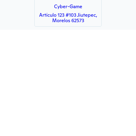
Cyber-Game
Artículo 123 #103 Jiutepec,
Morelos 62573