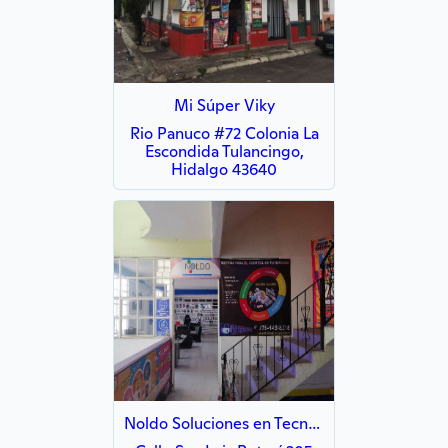
Mi Súper Viky
Rio Panuco #72 Colonia La
Escondida Tulancingo,
Hidalgo 43640
Noldo Soluciones en Tecnologia