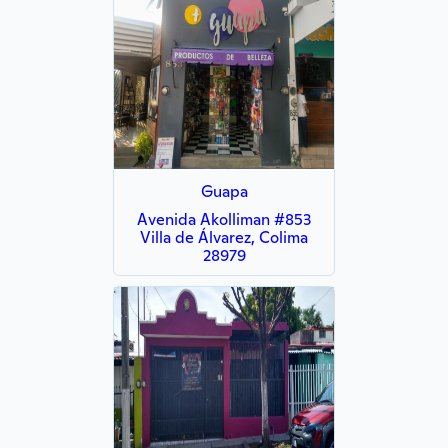
Guapa
Avenida Akolliman #853
Villa de Álvarez, Colima
28979