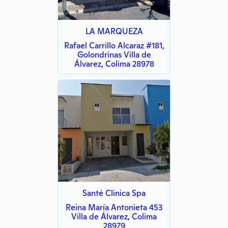
LA MARQUEZA
Rafael Carrillo Alcaraz #181,
Golondrinas Villa de
Álvarez, Colima 28978
Santé Clinica Spa
Reina María Antonieta 453
Villa de Álvarez, Colima
28979