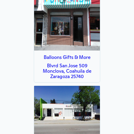
Balloons Gifts & More
Blvrd San Jose 509
Monclova, Coahuila de
Zaragoza 25740