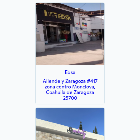
Edsa
Allende y Zaragoza #417
zona centro Monclova,
Coahuila de Zaragoza
25700