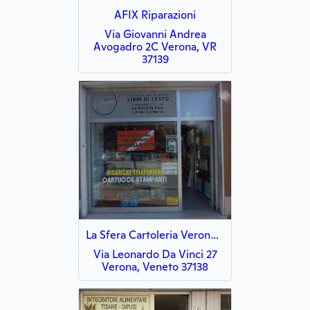
AFIX Riparazioni
Via Giovanni Andrea
Avogadro 2C Verona, VR
37139
La Sfera Cartoleria Verona PAGO PA BOLLO AUTO F24 Dhl Express service point
Via Leonardo Da Vinci 27
Verona, Veneto 37138