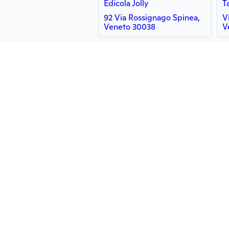
Edicola Jolly
92 Via Rossignago Spinea,
V
Veneto 30038
V