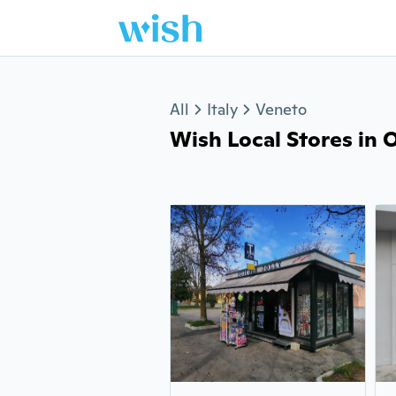
Jump to section
All
Italy
Veneto
Wish Local Stores in O