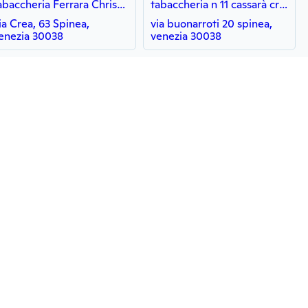
Tabaccheria Ferrara Christian
tabaccheria n 11 cassarà cristina
ia Crea, 63 Spinea,
via buonarroti 20 spinea,
enezia 30038
venezia 30038