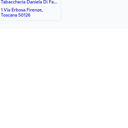
Tabaccheria Daniela Di Falorni Barbara
1 Via Erbosa Firenze,
Toscana 50126