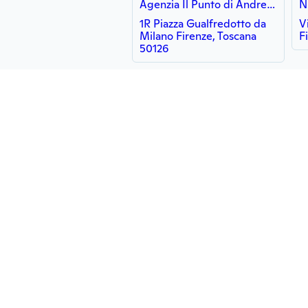
Agenzia Il Punto di Andreini Barbara
N
1R Piazza Gualfredotto da
V
Milano Firenze, Toscana
F
50126