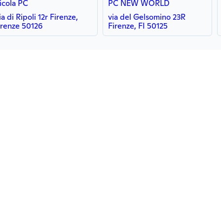
icola PC
PC NEW WORLD
ia di Ripoli 12r Firenze,
via del Gelsomino 23R
irenze 50126
Firenze, FI 50125