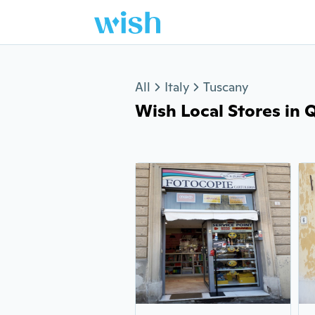
Jump to section
All
Italy
Tuscany
Wish Local Stores in Qu