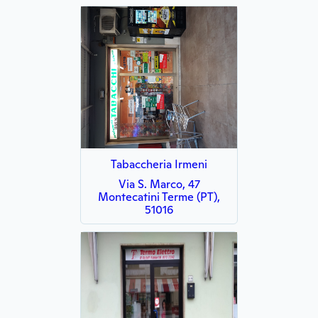
Tabaccheria Irmeni
Via S. Marco, 47
Montecatini Terme (PT),
51016