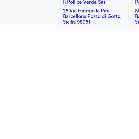
Il Pollice Verde Sas
26 Via Giorgio la Pira
8
Barcellona Pozzo di Gotto,
B
Sicilia 98051
S