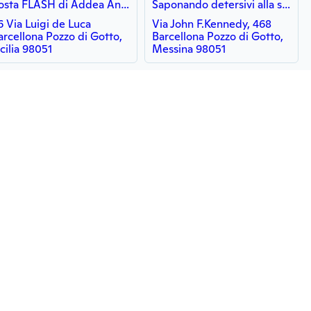
Posta FLASH di Addea Antonino
Saponando detersivi alla spina
6 Via Luigi de Luca
Via John F.Kennedy, 468
arcellona Pozzo di Gotto,
Barcellona Pozzo di Gotto,
icilia 98051
Messina 98051