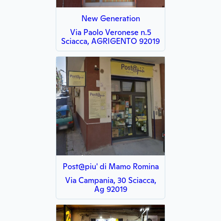
New Generation
Via Paolo Veronese n.5
Sciacca, AGRIGENTO 92019
Post@piu' di Mamo Romina
Via Campania, 30 Sciacca,
Ag 92019