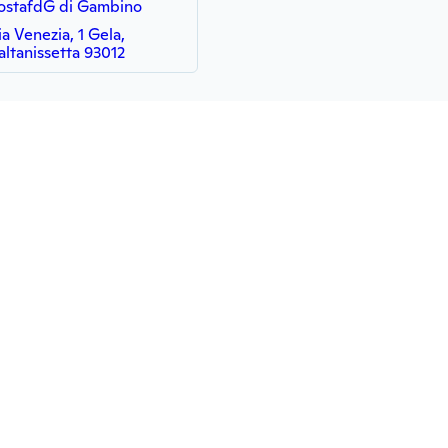
ostafdG di Gambino
ia Venezia, 1 Gela,
altanissetta 93012