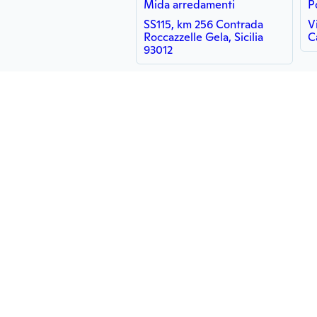
Mida arredamenti
P
SS115, km 256 Contrada
V
Roccazzelle Gela, Sicilia
C
93012