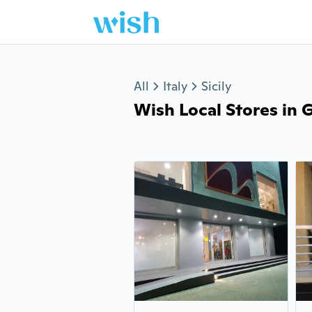
Jump to section
All
Italy
Sicily
Wish Local Stores in Ge