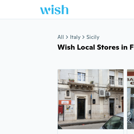
Jump to section
All
Italy
Sicily
Wish Local Stores in Flo