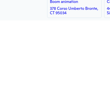
Boom animation
C
378 Corso Umberto Bronte,
4
CT 95034
S