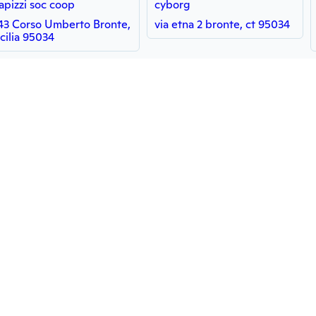
apizzi soc coop
cyborg
43 Corso Umberto Bronte,
via etna 2 bronte, ct 95034
icilia 95034