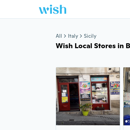
Jump to section
All
Italy
Sicily
Wish Local Stores in Br