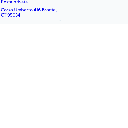
Posta privata
Corso Umberto 416 Bronte,
CT 95034