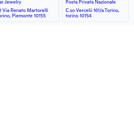
ar Jewelry
Posta Privata Nazionale
2 Via Renato Martorelli
C.so Vercelii 161/a Torino,
orino, Piemonte 10155
torino 10154