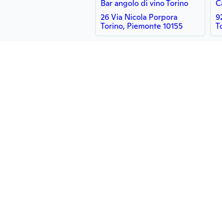
Bar angolo di vino Torino
C
26 Via Nicola Porpora
9
Torino, Piemonte 10155
T