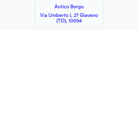
Antico Borgo
Via Umberto I, 27 Giaveno
(TO), 10094