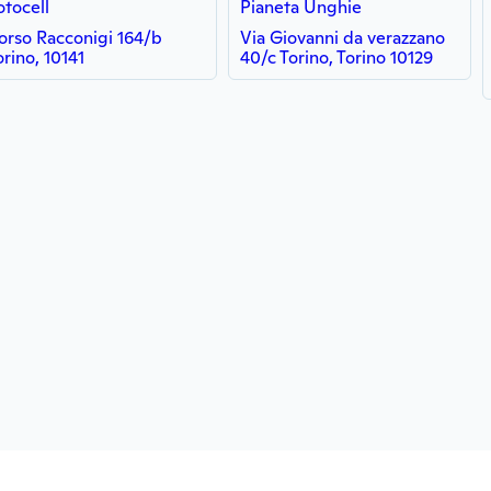
otocell
Pianeta Unghie
orso Racconigi 164/b
Via Giovanni da verazzano
orino, 10141
40/c Torino, Torino 10129