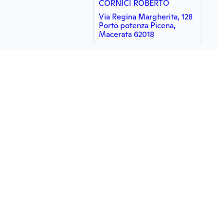
CORNICI ROBERTO
Via Regina Margherita, 128
Porto potenza Picena,
Macerata 62018