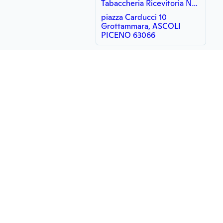
Tabaccheria Ricevitoria Nonno Lele
piazza Carducci 10
Grottammara, ASCOLI
PICENO 63066