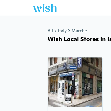
Jump to section
All
Italy
Marche
Wish Local Stores in Is