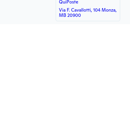
QuiPoste
Via F. Cavallotti, 104 Monza,
MB 20900