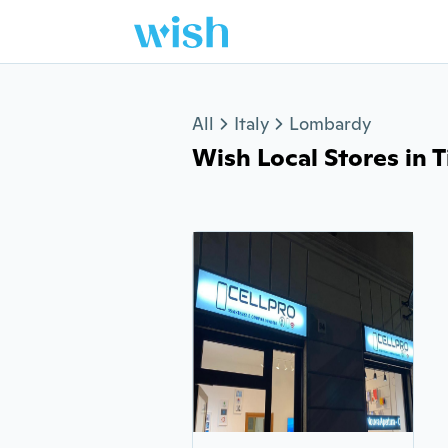
Jump to section
All
Italy
Lombardy
Wish Local Stores in Tic