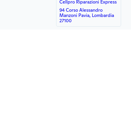
Cellpro Riparazioni Express
94 Corso Alessandro
Manzoni Pavia, Lombardia
27100