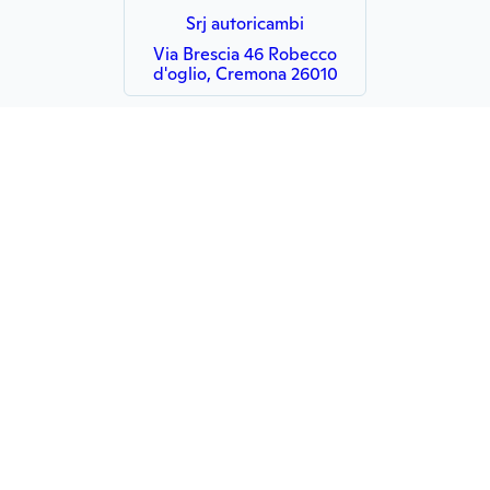
Srj autoricambi
Via Brescia 46 Robecco
d'oglio, Cremona 26010