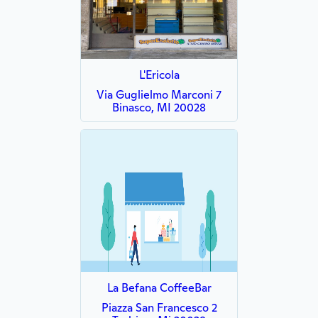
L'Ericola
Via Guglielmo Marconi 7
Binasco, MI 20028
La Befana CoffeeBar
Piazza San Francesco 2