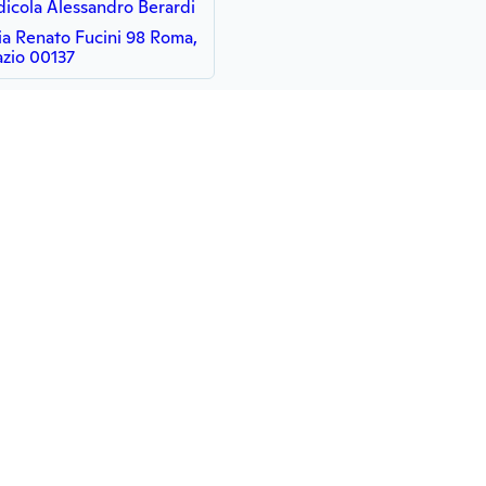
dicola Alessandro Berardi
ia Renato Fucini 98 Roma,
azio 00137