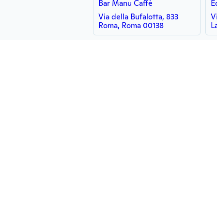
Bar Manu Caffè
E
Via della Bufalotta, 833
V
Roma, Roma 00138
L