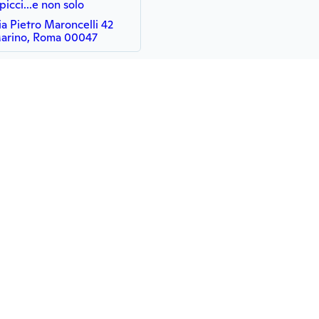
 picci...e non solo
ia Pietro Maroncelli 42
arino, Roma 00047