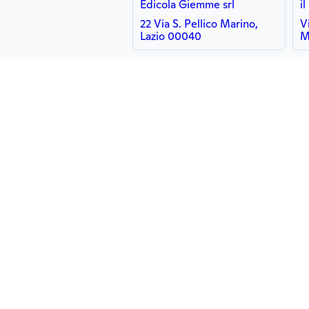
Edicola Giemme srl
il
22 Via S. Pellico Marino,
V
Lazio 00040
M