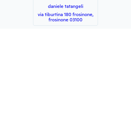
daniele tatangeli
via tiburtina 180 frosinone,
frosinone 03100