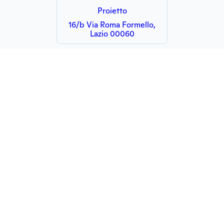
Proietto
16/b Via Roma Formello,
Lazio 00060