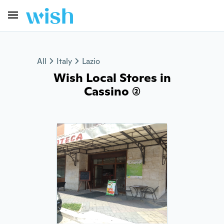
All
Italy
Lazio
Wish Local Stores in
Cassino (2)