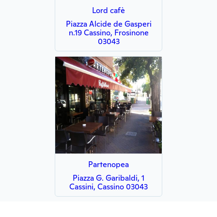
Lord cafè
Piazza Alcide de Gasperi
n.19 Cassino, Frosinone
03043
Partenopea
Piazza G. Garibaldi, 1
Cassini, Cassino 03043