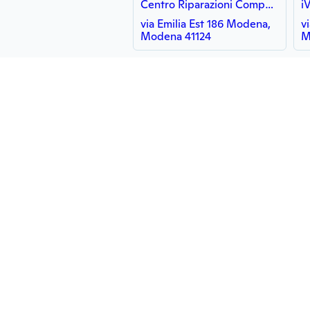
Centro Riparazioni Computer
i
via Emilia Est 186 Modena,
v
Modena 41124
M