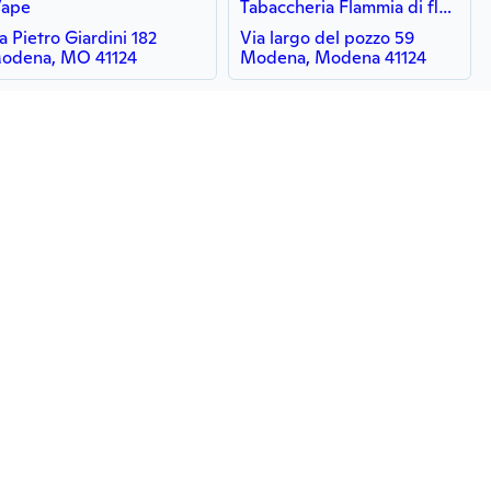
Vape
Tabaccheria Flammia di flammia alessandro
ia Pietro Giardini 182
Via largo del pozzo 59
odena, MO 41124
Modena, Modena 41124