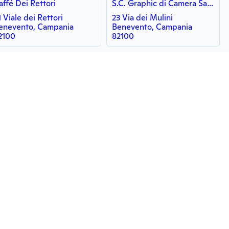
affé Dei Rettori
S.C. Graphic di Camera Salvatore
1 Viale dei Rettori
23 Via dei Mulini
enevento, Campania
Benevento, Campania
2100
82100