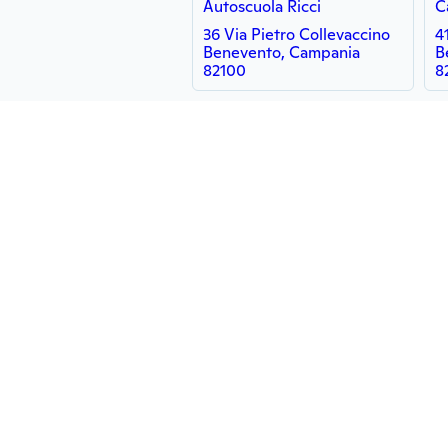
Autoscuola Ricci
C
36 Via Pietro Collevaccino
4
Benevento, Campania
B
82100
8