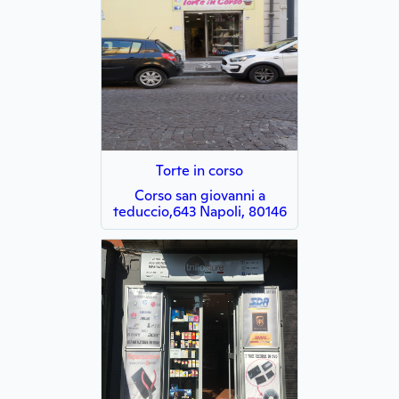
Torte in corso
Corso san giovanni a
teduccio,643 Napoli, 80146