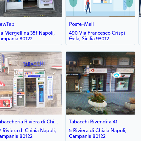
ewTab
Poste-Mail
ia Mergellina 35f Napoli,
490 Via Francesco Crispi
ampania 80122
Gela, Sicilia 93012
Tabaccheria Riviera di Chiaia NA - Roberto Russo
Tabacchi Rivendita 41
7 Riviera di Chiaia Napoli,
5 Riviera di Chiaia Napoli,
ampania 80122
Campania 80122