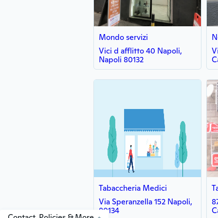
Mondo servizi
N
Vici d afflitto 40 Napoli,
V
Napoli 80132
C
Tabaccheria Medici
Via Speranzella 152 Napoli,
8
80134
C
Contact, Policies & More