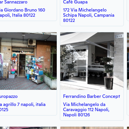
ar Sannazzaro
Cafè Guapa
ia Giordano Bruno 160
172 Via Michelangelo
apoli, Italia 80122
Schipa Napoli, Campania
80122
uropazzo
Ferrandino Barber Concept
a agrillo 7 napoli, italia
Via Michelangelo da
0125
Caravaggio 112 Napoli,
Napoli 80126