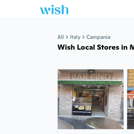
Jump to section
All
Italy
Campania
Wish Local Stores in M