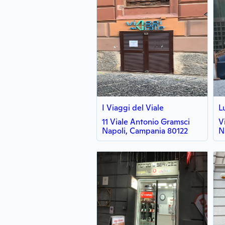
I Viaggi del Viale
L
11 Viale Antonio Gramsci
V
Napoli, Campania 80122
N