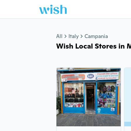
Jump to section
All
Italy
Campania
Wish Local Stores in Ma