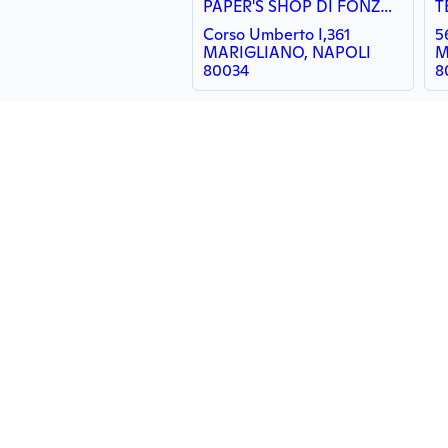
PAPER'S SHOP DI FONZA CONCETTINA
T
Corso Umberto I,361
5
MARIGLIANO, NAPOLI
M
80034
8