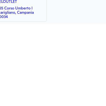
ELOUTLET
65 Corso Umberto I
arigliano, Campania
0034