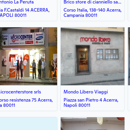
ntonio La Peruta
Brico store di cianniello salvatore
ia F.Castaldi 14 ACERRA,
Corso Italia, 138-140 Acerra,
APOLI 80011
Campania 80011
icrocenterstore srls
Mondo Libero Viaggi
orso resistenza 75 Acerra,
Piazza san Pietro 4 Acerra,
a 80011
Napoli 80011