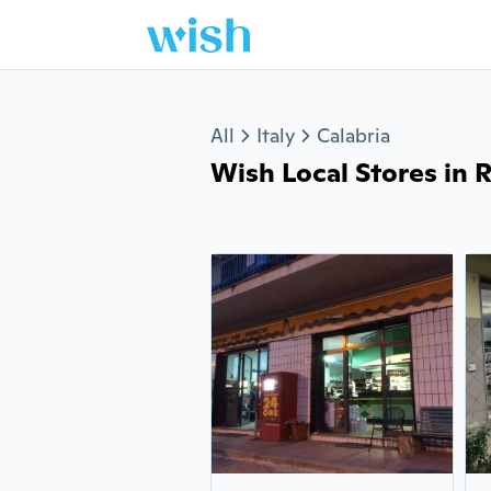
Jump to section
All
Italy
Calabria
Wish Local Stores in Ro