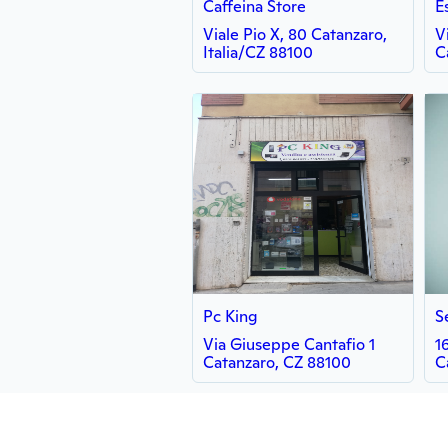
Caffeina Store
E
Viale Pio X, 80 Catanzaro,
V
Italia/CZ 88100
C
Pc King
S
Via Giuseppe Cantafio 1
1
Catanzaro, CZ 88100
C