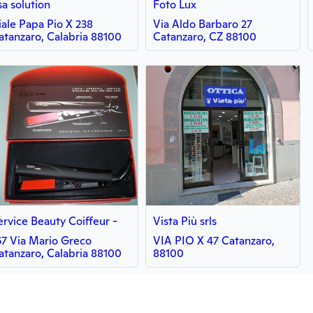
sa solution
Foto Lux
iale Papa Pio X 238
Via Aldo Barbaro 27
atanzaro, Calabria 88100
Catanzaro, CZ 88100
ervice Beauty Coiffeur -
Vista Più srls
67 Via Mario Greco
VIA PIO X 47 Catanzaro,
atanzaro, Calabria 88100
88100