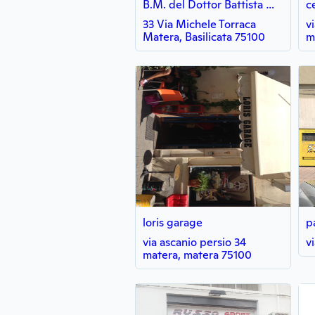
B.M. del Dottor Battista Masellis
c
33 Via Michele Torraca
v
Matera, Basilicata 75100
m
loris garage
p
via ascanio persio 34
v
matera, matera 75100