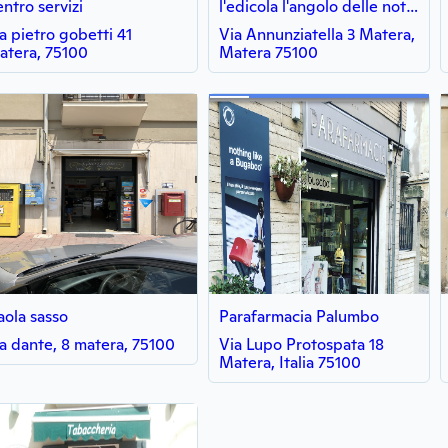
entro servizi
l'edicola l'angolo delle notizie
ia pietro gobetti 41
Via Annunziatella 3 Matera,
atera, 75100
Matera 75100
aola sasso
Parafarmacia Palumbo
ia dante, 8 matera, 75100
Via Lupo Protospata 18
Matera, Italia 75100