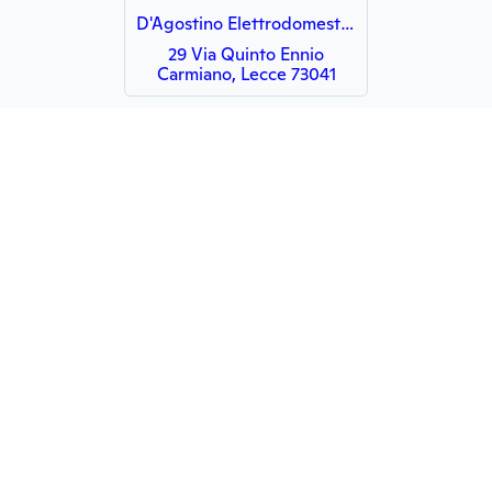
D'Agostino Elettrodomestici S.r.l.
29 Via Quinto Ennio
Carmiano, Lecce 73041