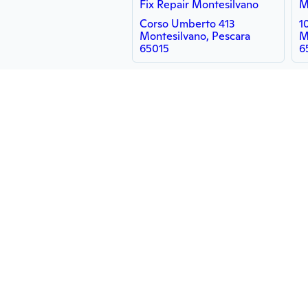
Fix Repair Montesilvano
Corso Umberto 413
1
Montesilvano, Pescara
M
65015
6