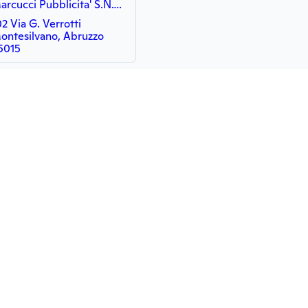
Marcucci Pubblicita' S.N.C. di Marcucci Matteo e C.
02 Via G. Verrotti
ontesilvano, Abruzzo
5015