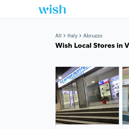
Jump to section
All
Italy
Abruzzo
Wish Local Stores in Vi