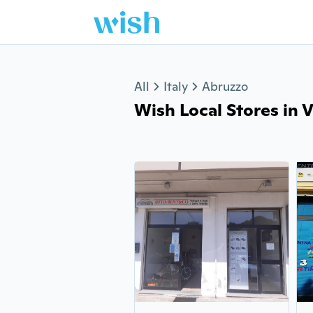
Jump to section
All
Italy
Abruzzo
Wish Local Stores in Vi