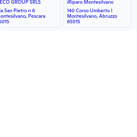
ECO GROUP SRLS
iRiparo Montesilvano
ia San Pietro n 6
140 Corso Umberto I
ontesilvano, Pescara
Montesilvano, Abruzzo
5015
65015