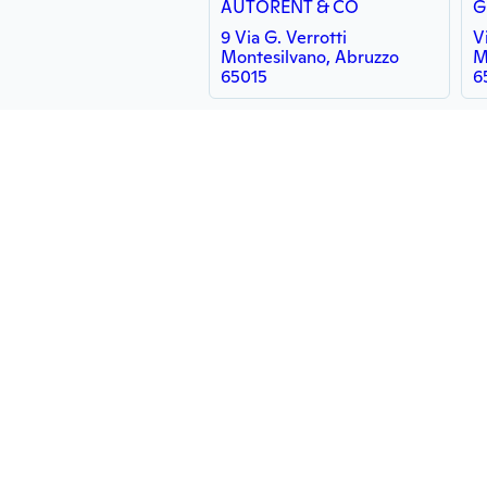
AUTORENT & CO
G
9 Via G. Verrotti
V
Montesilvano, Abruzzo
M
65015
6