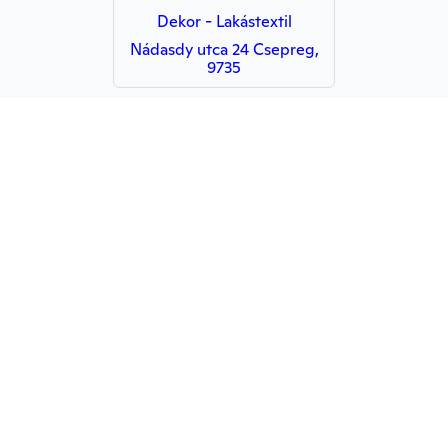
Dekor - Lakástextil
Nádasdy utca 24 Csepreg,
9735