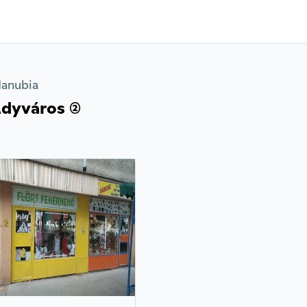
danubia
dyváros (2)