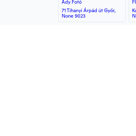
Ady Fotó
F
71 Tihanyi Árpád út Győr,
K
None 9023
N