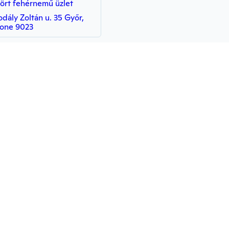
lört fehérnemű üzlet
odály Zoltán u. 35 Győr,
one 9023