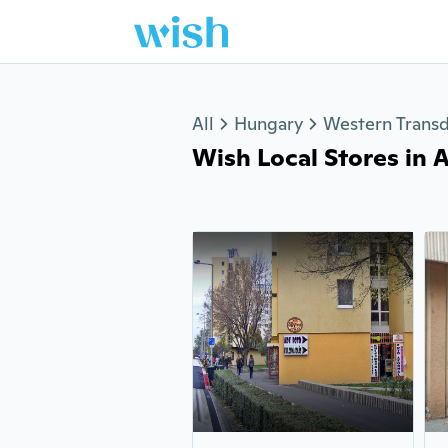
Jump to section
All
Hungary
Western Trans
Wish Local Stores in A