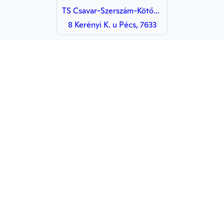
TS Csavar-Szerszám-Kötőelem Szaküzlet
8 Kerényi K. u Pécs, 7633