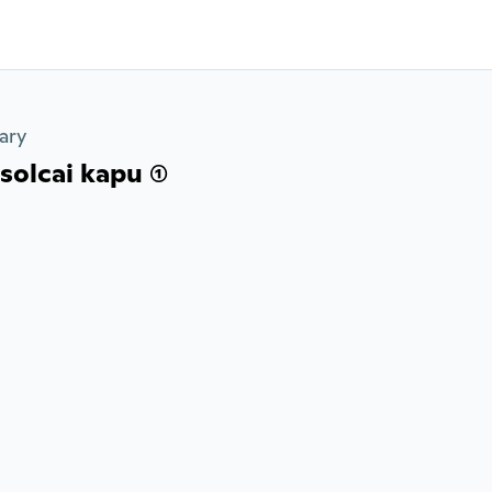
ary
olcai kapu (1)