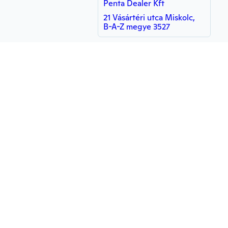
Penta Dealer Kft
21 Vásártéri utca Miskolc,
B-A-Z megye 3527