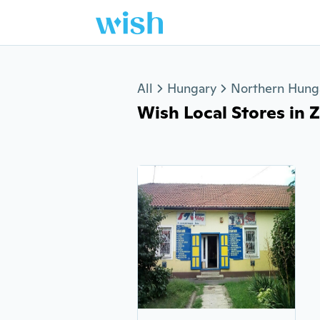
Jump to section
All
Hungary
Northern Hung
Wish Local Stores in Zs