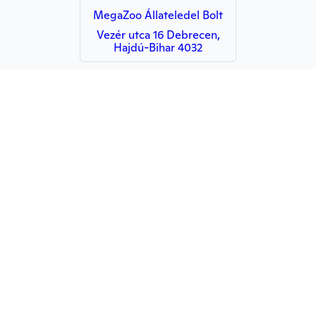
MegaZoo Állateledel Bolt
Vezér utca 16 Debrecen,
Hajdú-Bihar 4032