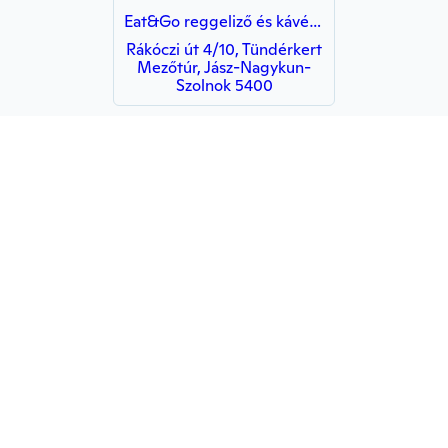
Eat&Go reggeliző és kávézó
Rákóczi út 4/10, Tündérkert
Mezőtúr, Jász-Nagykun-
Szolnok 5400