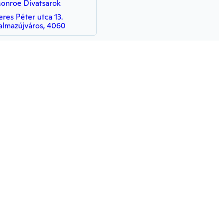
onroe Divatsarok
eres Péter utca 13.
almazújváros, 4060