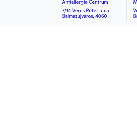
Antiallergia Centrum
M
7/14 Veres Péter utca
V
Balmazújváros, 4060
B