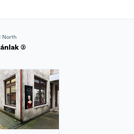
d North
nlak (2)