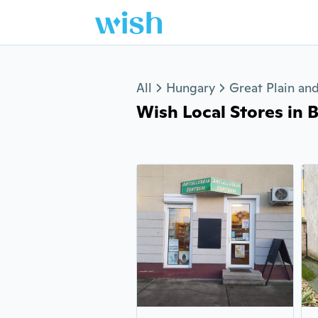
Jump to section
All
Hungary
Great Plain an
Wish Local Stores in Bá